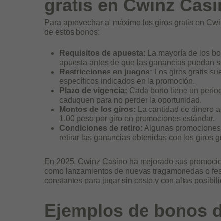
gratis en Cwinz Cas
Para aprovechar al máximo los giros gratis en Cw
de estos bonos:
Requisitos de apuesta:
La mayoría de los bon
apuesta antes de que las ganancias puedan se
Restricciones en juegos:
Los giros gratis su
específicos indicados en la promoción.
Plazo de vigencia:
Cada bono tiene un período
caduquen para no perder la oportunidad.
Montos de los giros:
La cantidad de dinero as
1.00 peso por giro en promociones estándar.
Condiciones de retiro:
Algunas promociones r
retirar las ganancias obtenidas con los giros gr
En 2025, Cwinz Casino ha mejorado sus promocion
como lanzamientos de nuevas tragamonedas o fest
constantes para jugar sin costo y con altas posibil
Ejemplos de bonos de