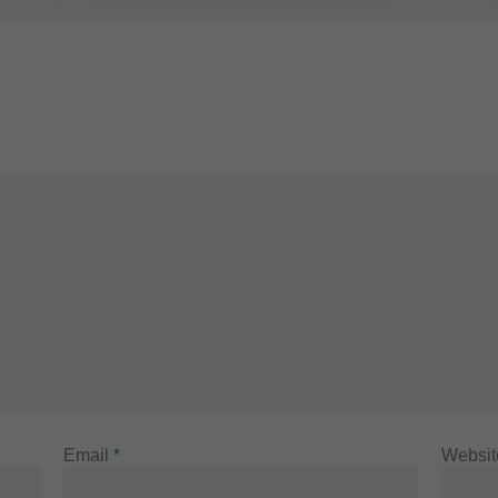
Email
*
Websit