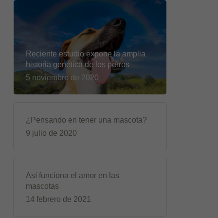
Reciente estudio expone la amplia
historia genética de los perros
5 noviembre de 2020
¿Pensando en tener una mascota?
9 julio de 2020
Así funciona el amor en las
mascotas
14 febrero de 2021