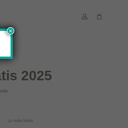
account
×
tis 2025
nts
Lo más leido