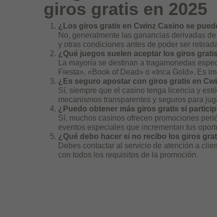
giros gratis en 2025
¿Los giros gratis en Cwinz Casino se puede
No, generalmente las ganancias derivadas de l
y otras condiciones antes de poder ser retirad
¿Qué juegos suelen aceptar los giros grat
La mayoría se destinan a tragamonedas especí
Fiesta», «Book of Dead» o «Inca Gold». Es im
¿Es seguro apostar con giros gratis en Cw
Sí, siempre que el casino tenga licencia y es
mecanismos transparentes y seguros para jugar
¿Puedo obtener más giros gratis si partic
Sí, muchos casinos ofrecen promociones periódi
eventos especiales que incrementan tus oportu
¿Qué debo hacer si no recibo los giros gra
Debes contactar al servicio de atención a clien
con todos los requisitos de la promoción.