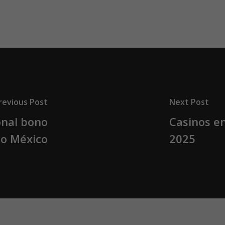
revious Post
Next Post
onal bono
Casinos en
to México
2025