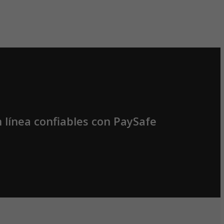
 línea confiables con PaySafe