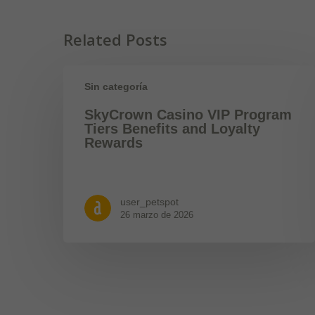
Related Posts
Sin categoría
SkyCrown Casino VIP Program
Tiers Benefits and Loyalty
Rewards
user_petspot
26 marzo de 2026