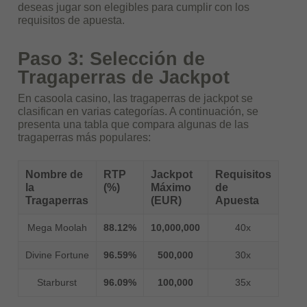
deseas jugar son elegibles para cumplir con los
requisitos de apuesta.
Paso 3: Selección de
Tragaperras de Jackpot
En casoola casino, las tragaperras de jackpot se
clasifican en varias categorías. A continuación, se
presenta una tabla que compara algunas de las
tragaperras más populares:
Nombre de
RTP
Jackpot
Requisitos
la
(%)
Máximo
de
Tragaperras
(EUR)
Apuesta
Mega Moolah
88.12%
10,000,000
40x
Divine Fortune
96.59%
500,000
30x
Starburst
96.09%
100,000
35x