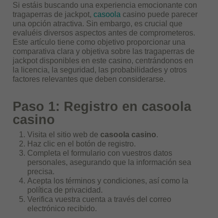
Si estáis buscando una experiencia emocionante con
tragaperras de jackpot,
casoola
casino puede parecer
una opción atractiva. Sin embargo, es crucial que
evaluéis diversos aspectos antes de comprometeros.
Este artículo tiene como objetivo proporcionar una
comparativa clara y objetiva sobre las tragaperras de
jackpot disponibles en este casino, centrándonos en
la licencia, la seguridad, las probabilidades y otros
factores relevantes que deben considerarse.
Paso 1: Registro en casoola
casino
Visita el sitio web de
casoola casino
.
Haz clic en el botón de registro.
Completa el formulario con vuestros datos
personales, asegurando que la información sea
precisa.
Acepta los términos y condiciones, así como la
política de privacidad.
Verifica vuestra cuenta a través del correo
electrónico recibido.