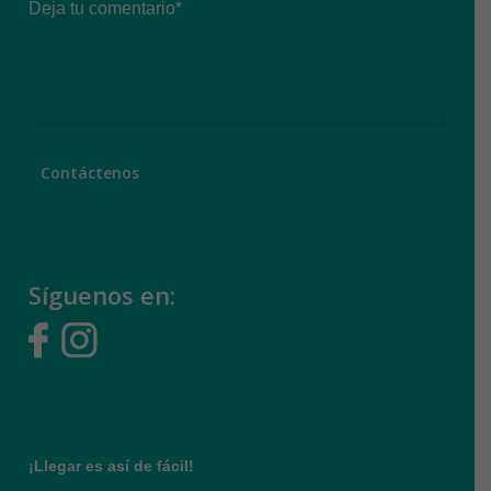
Deja tu comentario*
Síguenos en:
¡Llegar es así de fácil!