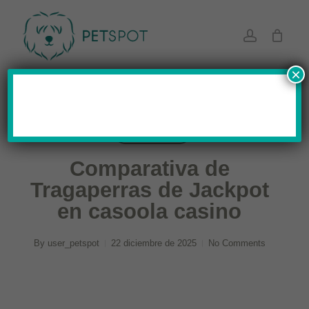
Skip
to
account
main
content
×
Sin categoría
Comparativa de
Tragaperras de Jackpot
en casoola casino
By
user_petspot
22 diciembre de 2025
No Comments