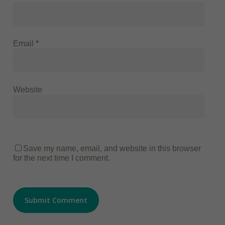
Email
*
Website
Save my name, email, and website in this browser
for the next time I comment.