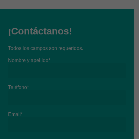
¡Contáctanos!
Todos los campos son requeridos.
Nombre y apellido*
Teléfono*
Email*