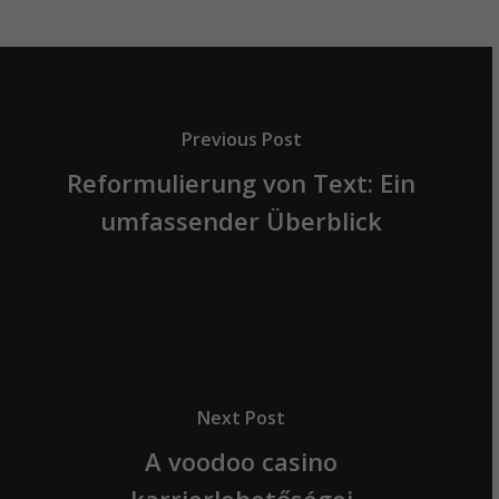
Previous Post
Reformulierung von Text: Ein
umfassender Überblick
Next Post
A voodoo casino
karrierlehetőségei