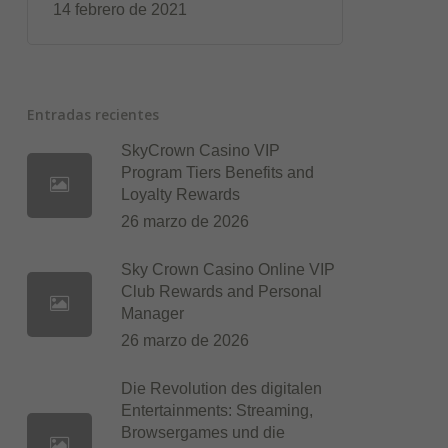
14 febrero de 2021
Entradas recientes
SkyCrown Casino VIP
Program Tiers Benefits and
Loyalty Rewards
26 marzo de 2026
Sky Crown Casino Online VIP
Club Rewards and Personal
Manager
26 marzo de 2026
Die Revolution des digitalen
Entertainments: Streaming,
Browsergames und die