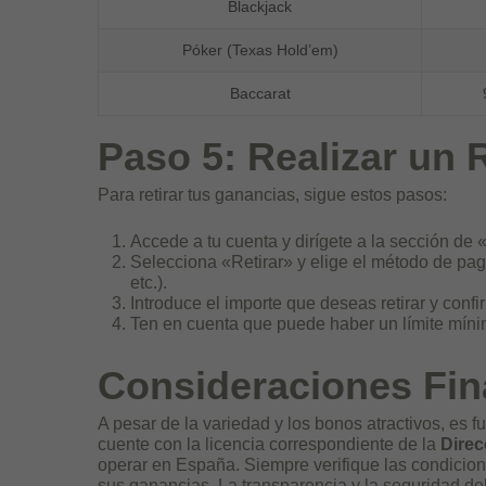
Blackjack
Póker (Texas Hold’em)
Baccarat
Paso 5: Realizar un 
Para retirar tus ganancias, sigue estos pasos:
Accede a tu cuenta y dirígete a la sección de 
Selecciona «Retirar» y elige el método de pag
etc.).
Introduce el importe que deseas retirar y confi
Ten en cuenta que puede haber un límite míni
Consideraciones Fin
A pesar de la variedad y los bonos atractivos, es 
cuente con la licencia correspondiente de la
Direc
operar en España. Siempre verifique las condiciones
sus ganancias. La transparencia y la seguridad deb