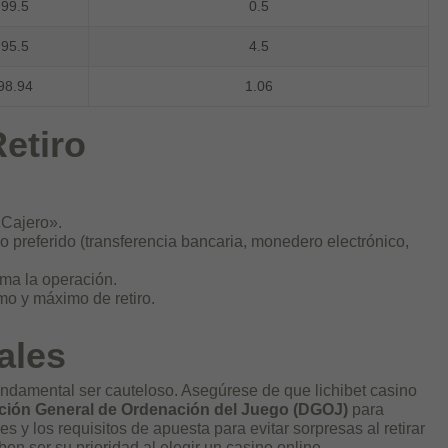
99.5
0.5
95.5
4.5
98.94
1.06
Retiro
«Cajero».
o preferido (transferencia bancaria, monedero electrónico,
rma la operación.
mo y máximo de retiro.
ales
fundamental ser cauteloso. Asegúrese de que lichibet casino
ción General de Ordenación del Juego (DGOJ)
para
 y los requisitos de apuesta para evitar sorpresas al retirar
en ser su prioridad al elegir un casino online.