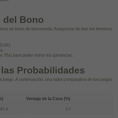
 del Bono
ofrece un bono de bienvenida. Asegúrese de leer los términos
 EUR).
o.
 35x) para poder retirar tus ganancias.
las Probabilidades
 juego. A continuación, una tabla comparativa de los juegos
%)
Ventaja de la Casa (%)
97.3
2.7