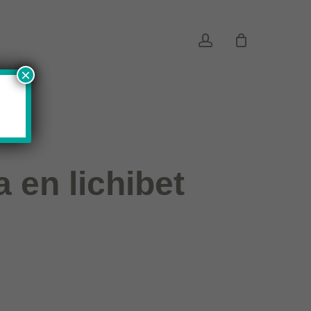
account
×
en lichibet