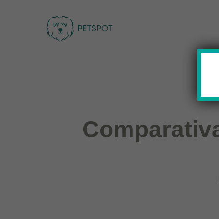
Skip
to
main
content
Comparativa