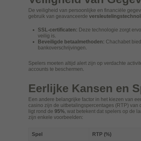
De veiligheid van persoonlijke en financiële gege
gebruik van geavanceerde
versleutelingstechno
SSL-certificaten:
Deze technologie zorgt ervo
veilig is.
Beveiligde betaalmethoden:
Chachabet biedt
bankoverschrijvingen.
Spelers moeten altijd alert zijn op verdachte acti
accounts te beschermen.
Eerlijke Kansen en 
Een andere belangrijke factor in het kiezen van ee
casino zijn de uitbetalingspercentages (RTP) van
ligt rond de
95%
, wat betekent dat spelers op de 
zijn enkele voorbeelden:
Spel
RTP (%)