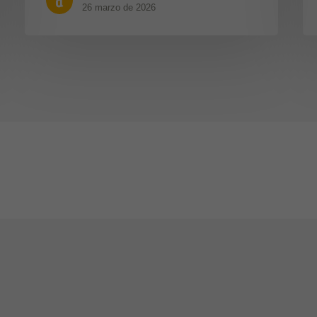
26 marzo de 2026