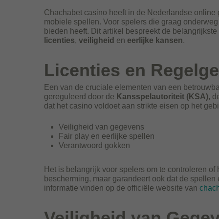
Chachabet casino heeft in de Nederlandse online g
mobiele spellen. Voor spelers die graag onderweg g
bieden heeft. Dit artikel bespreekt de belangrijk
licenties
,
veiligheid
en
eerlijke kansen
.
Licenties en Regelg
Een van de cruciale elementen van een betrouwbaar
gereguleerd door de
Kansspelautoriteit (KSA)
, d
dat het casino voldoet aan strikte eisen op het geb
Veiligheid van gegevens
Fair play en eerlijke spellen
Verantwoord gokken
Het is belangrijk voor spelers om te controleren of h
bescherming, maar garandeert ook dat de spellen eer
informatie vinden op de officiële website van
chac
Veiligheid van Gege