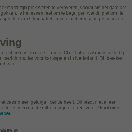
okmarkt zijn plek weten te veroveren, vooral als het gaat om
okken, is het essentieel om te begrijpen wat dit platform te
ste aspecten van Chachabet casino, met een scherpe focus op
eving
 online casino is de licentie. Chachabet casino is volledig
e toezichthouder voor kansspelen in Nederland. Dit betekent
ied van:
et casino een geldige licentie heeft. Dit biedt niet alleen
lijk zijn en dat de uitbetalingen correct zijn. U kunt meer
habet
.
vens