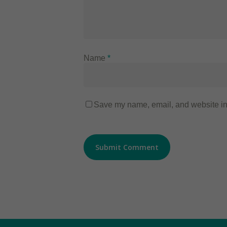
Name
*
Save my name, email, and website in 