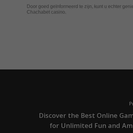
Door goed geïnformeerd te zijn, kunt u echter genie
Chachabet casino.
P
Discover the Best Online Gam
for Unlimited Fun and A