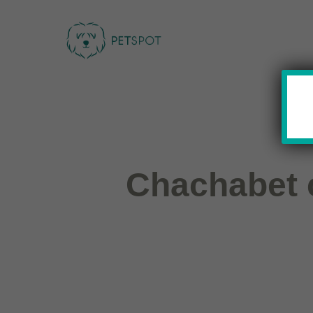
Skip
to
main
content
Chachabet c