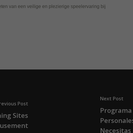
ten van een veilige en plezierige speelervaring bij
Next Post
revious Post
Programa 
ing Sites
Personale
musement
Necesitas