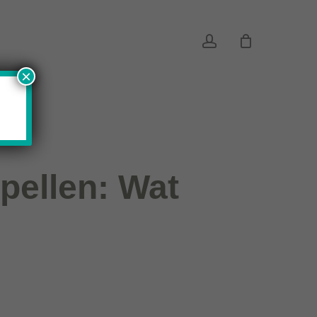
account
×
pellen: Wat