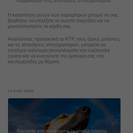
συμβάλλουν στις απαιτήσεις στοιχηματισμού.
Η κατανόηση αυτών των παραμέτρων μπορεί να σας
βοηθήσει να επιλέξετε τα σωστά παιχνίδια και να
μεγιστοποιήσετε τα κέρδη σας.
Αναλύοντας προσεκτικά το RTP, τους όρους μπόνους
και τις απαιτήσεις στοιχηματισμού, μπορείτε να
επιτύχετε καλύτερα αποτελέσματα στο cazinostra
casino και να ενισχύσετε την εμπειρία σας στα
κουλοχέρηδες με θέματα.
Lo más leido
Reciente estudio expone la amplia historia