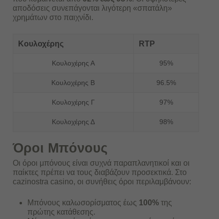
αποδόσεις συνεπάγονται λιγότερη «σπατάλη»
χρημάτων στο παιχνίδι.
Κουλοχέρης
RTP
Κουλοχέρης Α
95%
Κουλοχέρης Β
96.5%
Κουλοχέρης Γ
97%
Κουλοχέρης Δ
98%
Όροι Μπόνους
Οι όροι μπόνους είναι συχνά παραπλανητικοί και οι
παίκτες πρέπει να τους διαβάζουν προσεκτικά. Στο
cazinostra casino, οι συνήθεις όροι περιλαμβάνουν:
Μπόνους καλωσορίσματος έως
100%
της
πρώτης κατάθεσης.