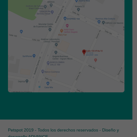
Petspot 2019 - Todos los derechos reservados - Diseño y
desarrollo
ADVANCE