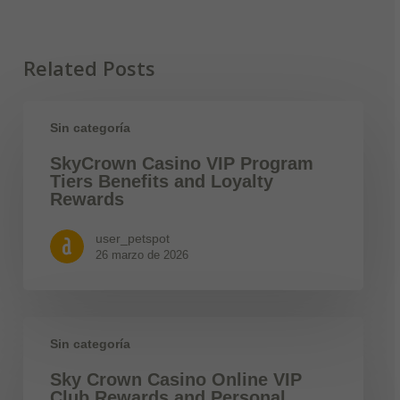
Related Posts
Sin categoría
SkyCrown Casino VIP Program
Tiers Benefits and Loyalty
Rewards
user_petspot
26 marzo de 2026
Sin categoría
Sky Crown Casino Online VIP
Club Rewards and Personal