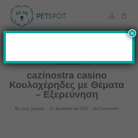
Skip
to
account
main
content
×
Sin categoría
cazinostra casino
Κουλοχέρηδες με Θέματα
– Εξερεύνηση
By
user_petspot
25 diciembre de 2025
No Comments