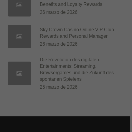
Benefits and Loyalty Rewards
26 marzo de 2026
Sky Crown Casino Online VIP Club
Rewards and Personal Manager
26 marzo de 2026
Die Revolution des digitalen
Entertainments: Streaming,
Browsergames und die Zukunft des
spontanen Spielens
25 marzo de 2026