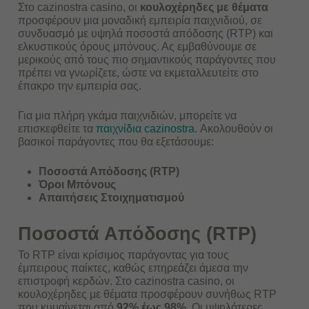
Στο cazinostra casino, οι
κουλοχέρηδες με θέματα
προσφέρουν μια μοναδική εμπειρία παιχνιδιού, σε
συνδυασμό με υψηλά ποσοστά απόδοσης (RTP) και
ελκυστικούς όρους μπόνους. Ας εμβαθύνουμε σε
μερικούς από τους πιο σημαντικούς παράγοντες που
πρέπει να γνωρίζετε, ώστε να εκμεταλλευτείτε στο
έπακρο την εμπειρία σας.
Για μια πλήρη γκάμα παιχνιδιών, μπορείτε να
επισκεφθείτε τα
παιχνίδια cazinostra
. Ακολουθούν οι
βασικοί παράγοντες που θα εξετάσουμε:
Ποσοστά Απόδοσης (RTP)
Όροι Μπόνους
Απαιτήσεις Στοιχηματισμού
Ποσοστά Απόδοσης (RTP)
Το RTP είναι κρίσιμος παράγοντας για τους
έμπειρους παίκτες, καθώς επηρεάζει άμεσα την
επιστροφή κερδών. Στο cazinostra casino, οι
κουλοχέρηδες με θέματα προσφέρουν συνήθως RTP
που κυμαίνεται από
92% έως 98%
. Οι υψηλότερες