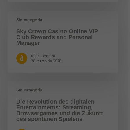
Sin categoría
Sky Crown Casino Online VIP
Club Rewards and Personal
Manager
user_petspot
26 marzo de 2026
Sin categoría
Die Revolution des digitalen
Entertainments: Streaming,
Browsergames und die Zukunft
des spontanen Spielens