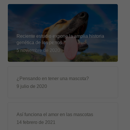
Reciente estudio expone la amplia historia
genética de los perros
5 noviembre de 2020
¿Pensando en tener una mascota?
9 julio de 2020
Así funciona el amor en las mascotas
14 febrero de 2021