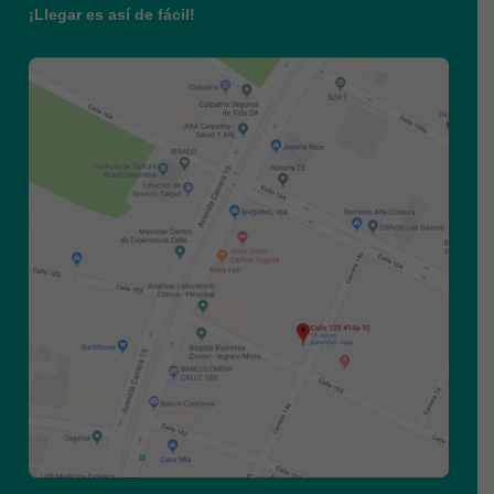
¡Llegar es así de fácil!