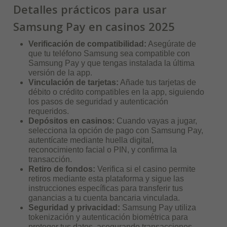
Detalles prácticos para usar
Samsung Pay en casinos 2025
Verificación de compatibilidad:
Asegúrate de
que tu teléfono Samsung sea compatible con
Samsung Pay y que tengas instalada la última
versión de la app.
Vinculación de tarjetas:
Añade tus tarjetas de
débito o crédito compatibles en la app, siguiendo
los pasos de seguridad y autenticación
requeridos.
Depósitos en casinos:
Cuando vayas a jugar,
selecciona la opción de pago con Samsung Pay,
autentícate mediante huella digital,
reconocimiento facial o PIN, y confirma la
transacción.
Retiro de fondos:
Verifica si el casino permite
retiros mediante esta plataforma y sigue las
instrucciones específicas para transferir tus
ganancias a tu cuenta bancaria vinculada.
Seguridad y privacidad:
Samsung Pay utiliza
tokenización y autenticación biométrica para
proteger tus datos, asegurando transacciones