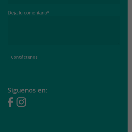
Deja tu comentario*
Síguenos en: