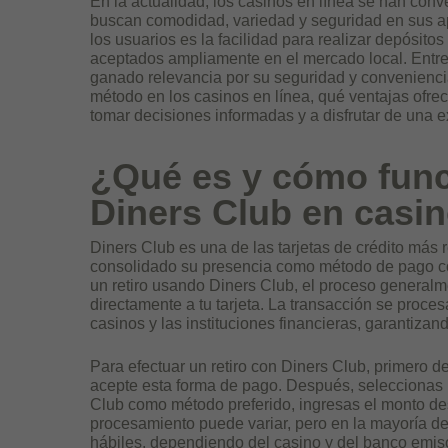
En la actualidad, los casinos en línea se han con
buscan comodidad, variedad y seguridad en sus ap
los usuarios es la facilidad para realizar depósito
aceptados ampliamente en el mercado local. Entre e
ganado relevancia por su seguridad y convenienci
método en los casinos en línea, qué ventajas ofre
tomar decisiones informadas y a disfrutar de una e
¿Qué es y cómo funci
Diners Club en casin
Diners Club es una de las tarjetas de crédito más 
consolidado su presencia como método de pago con
un retiro usando Diners Club, el proceso generalme
directamente a tu tarjeta. La transacción se proce
casinos y las instituciones financieras, garantiza
Para efectuar un retiro con Diners Club, primero d
acepte esta forma de pago. Después, seleccionas l
Club como método preferido, ingresas el monto des
procesamiento puede variar, pero en la mayoría de 
hábiles, dependiendo del casino y del banco emisor