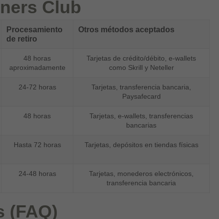
iners Club
Procesamiento
Otros métodos aceptados
de retiro
48 horas
Tarjetas de crédito/débito, e-wallets
aproximadamente
como Skrill y Neteller
24-72 horas
Tarjetas, transferencia bancaria,
Paysafecard
48 horas
Tarjetas, e-wallets, transferencias
bancarias
Hasta 72 horas
Tarjetas, depósitos en tiendas físicas
24-48 horas
Tarjetas, monederos electrónicos,
transferencia bancaria
s (FAQ)