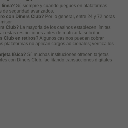
 línea?
Sí, siempre y cuando juegues en plataformas
los de seguridad avanzados.
iro con Diners Club?
Por lo general, entre 24 y 72 horas
emisor.
ers Club?
La mayoría de los casinos establecen límites
stas restricciones antes de realizar la solicitud.
s Club en retiros?
Algunos casinos pueden cobrar
plataformas no aplican cargos adicionales; verifica los
jeta física?
Sí, muchas instituciones ofrecen tarjetas
bles con Diners Club, facilitando transacciones digitales