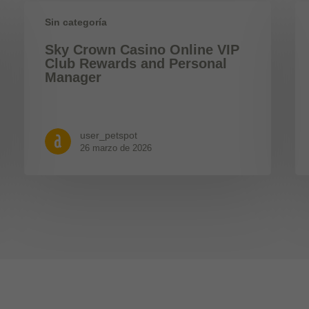
Sin categoría
Sky Crown Casino Online VIP
Club Rewards and Personal
Manager
user_petspot
26 marzo de 2026