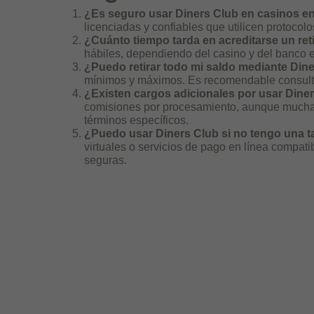
¿Es seguro usar Diners Club en casinos en
licenciadas y confiables que utilicen protoco
¿Cuánto tiempo tarda en acreditarse un ret
hábiles, dependiendo del casino y del banco 
¿Puedo retirar todo mi saldo mediante Din
mínimos y máximos. Es recomendable consultar e
¿Existen cargos adicionales por usar Diner
comisiones por procesamiento, aunque muchas 
términos específicos.
¿Puedo usar Diners Club si no tengo una tar
virtuales o servicios de pago en línea compati
seguras.