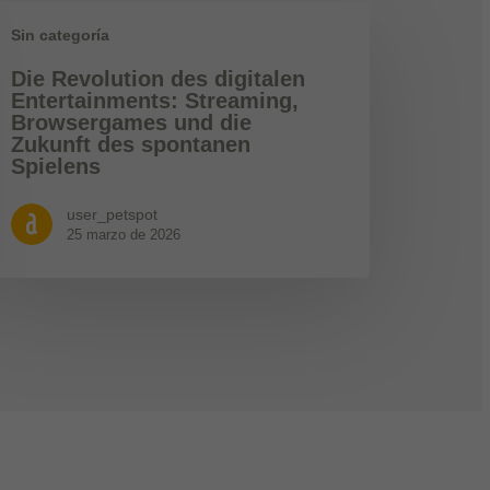
Sin categoría
Die Revolution des digitalen
Entertainments: Streaming,
Browsergames und die
Zukunft des spontanen
Spielens
user_petspot
25 marzo de 2026