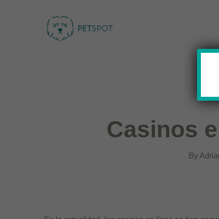
Skip
to
main
content
Casinos en
By
Adria