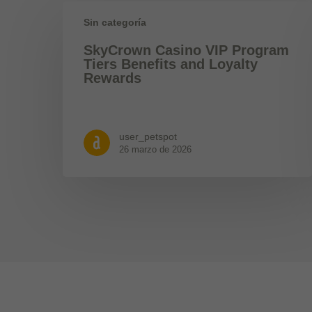
Sin categoría
SkyCrown Casino VIP Program
Tiers Benefits and Loyalty
Rewards
user_petspot
26 marzo de 2026