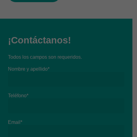
¡Contáctanos!
Todos los campos son requeridos.
Nombre y apellido*
Teléfono*
Email*