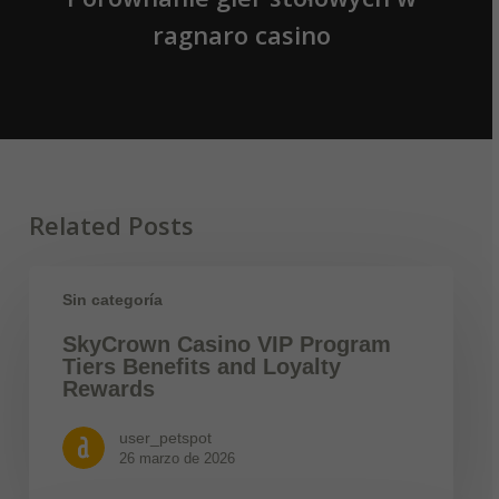
ragnaro casino
Related Posts
Sin categoría
SkyCrown Casino VIP Program
Tiers Benefits and Loyalty
Rewards
user_petspot
26 marzo de 2026