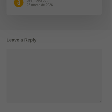
user_petspot
25 marzo de 2026
Leave a Reply