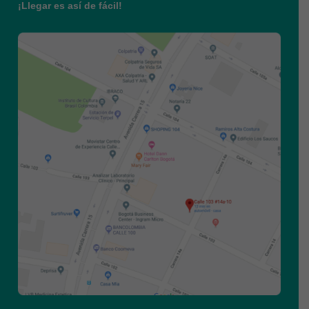
¡Llegar es así de fácil!