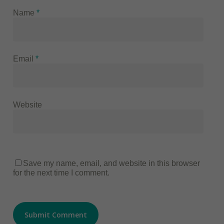
Name
*
Email
*
Website
Save my name, email, and website in this browser
for the next time I comment.