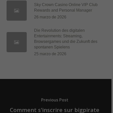
Sky Crown Casino Online VIP Club
Rewards and Personal Manager
26 marzo de 2026
Die Revolution des digitalen
Entertainments: Streaming,
Browsergames und die Zukunft des
spontanen Spielens
25 marzo de 2026
Previous Post
Comment s'inscrire sur bigpirate