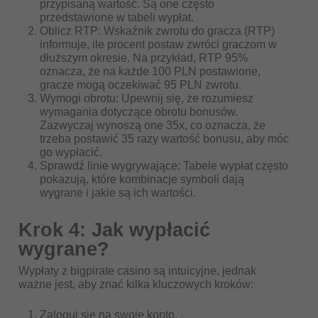
przypisaną wartość. Są one często
przedstawione w tabeli wypłat.
Oblicz RTP: Wskaźnik zwrotu do gracza (RTP)
informuje, ile procent postaw zwróci graczom w
dłuższym okresie. Na przykład, RTP 95%
oznacza, że na każde 100 PLN postawione,
gracze mogą oczekiwać 95 PLN zwrotu.
Wymogi obrotu: Upewnij się, że rozumiesz
wymagania dotyczące obrotu bonusów.
Zazwyczaj wynoszą one 35x, co oznacza, że
trzeba postawić 35 razy wartość bonusu, aby móc
go wypłacić.
Sprawdź linie wygrywające: Tabele wypłat często
pokazują, które kombinacje symboli dają
wygrane i jakie są ich wartości.
Krok 4: Jak wypłacić
wygrane?
Wypłaty z bigpirate casino są intuicyjne, jednak
ważne jest, aby znać kilka kluczowych kroków:
Zaloguj się na swoje konto.