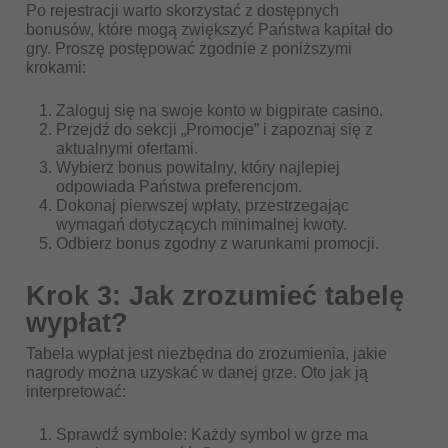
Po rejestracji warto skorzystać z dostępnych
bonusów, które mogą zwiększyć Państwa kapitał do
gry. Proszę postępować zgodnie z poniższymi
krokami:
Zaloguj się na swoje konto w bigpirate casino.
Przejdź do sekcji „Promocje” i zapoznaj się z
aktualnymi ofertami.
Wybierz bonus powitalny, który najlepiej
odpowiada Państwa preferencjom.
Dokonaj pierwszej wpłaty, przestrzegając
wymagań dotyczących minimalnej kwoty.
Odbierz bonus zgodny z warunkami promocji.
Krok 3: Jak zrozumieć tabelę
wypłat?
Tabela wypłat jest niezbędna do zrozumienia, jakie
nagrody można uzyskać w danej grze. Oto jak ją
interpretować:
Sprawdź symbole: Każdy symbol w grze ma