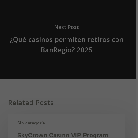
Next Post
¿Qué casinos permiten retiros con
BanRegio? 2025
Related Posts
Sin categoría
SkyCrown Casino VIP Program