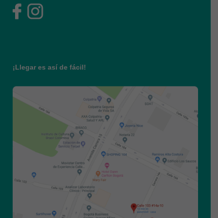
¡Llegar es así de fácil!