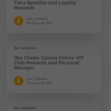
Tiers Benefits and Loyalty
Rewards
user_petspot
26 marzo de 2026
Sin categoría
Sky Crown Casino Online VIP
Club Rewards and Personal
Manager
user_petspot
26 marzo de 2026
Sin categoría