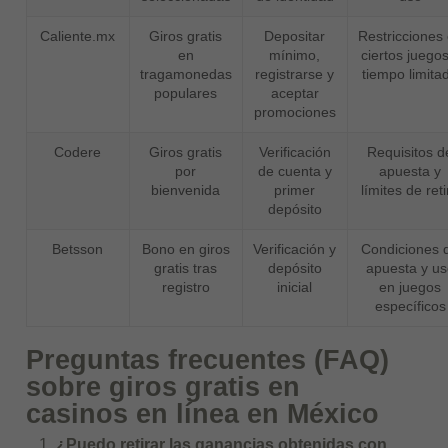
Caliente.mx
Giros gratis
Depositar
Restricciones
en
mínimo,
ciertos juegos
tragamonedas
registrarse y
tiempo limita
populares
aceptar
promociones
Codere
Giros gratis
Verificación
Requisitos d
por
de cuenta y
apuesta y
bienvenida
primer
límites de reti
depósito
Betsson
Bono en giros
Verificación y
Condiciones 
gratis tras
depósito
apuesta y u
registro
inicial
en juegos
específicos
Preguntas frecuentes (FAQ)
sobre giros gratis en
casinos en línea en México
¿Puedo retirar las ganancias obtenidas con