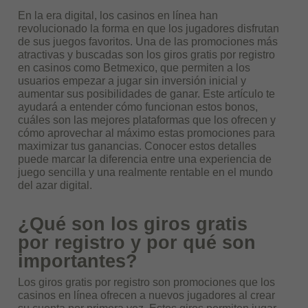
En la era digital, los casinos en línea han
revolucionado la forma en que los jugadores disfrutan
de sus juegos favoritos. Una de las promociones más
atractivas y buscadas son los giros gratis por registro
en casinos como Betmexico, que permiten a los
usuarios empezar a jugar sin inversión inicial y
aumentar sus posibilidades de ganar. Este artículo te
ayudará a entender cómo funcionan estos bonos,
cuáles son las mejores plataformas que los ofrecen y
cómo aprovechar al máximo estas promociones para
maximizar tus ganancias. Conocer estos detalles
puede marcar la diferencia entre una experiencia de
juego sencilla y una realmente rentable en el mundo
del azar digital.
¿Qué son los giros gratis
por registro y por qué son
importantes?
Los giros gratis por registro son promociones que los
casinos en línea ofrecen a nuevos jugadores al crear