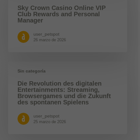
Sky Crown Casino Online VIP
Club Rewards and Personal
Manager
user_petspot
26 marzo de 2026
Sin categoría
Die Revolution des digitalen
Entertainments: Streaming,
Browsergames und die Zukunft
des spontanen Spielens
user_petspot
25 marzo de 2026