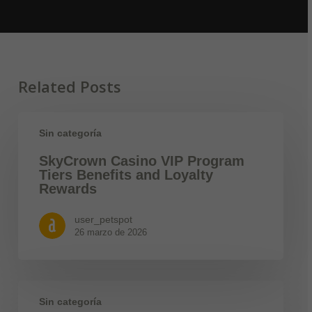
Related Posts
Sin categoría
SkyCrown Casino VIP Program
Tiers Benefits and Loyalty
Rewards
user_petspot
26 marzo de 2026
Sin categoría