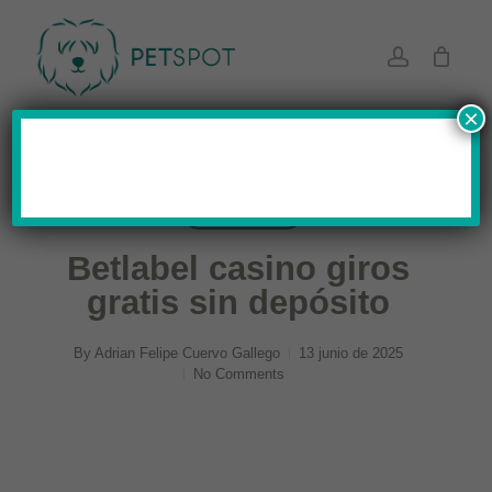
Skip
to
account
main
content
×
Sin categoría
Betlabel casino giros
gratis sin depósito
By
Adrian Felipe Cuervo Gallego
13 junio de 2025
No Comments