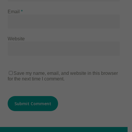
Email
*
Website
Save my name, email, and website in this browser
for the next time I comment.