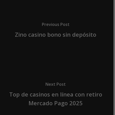
Previous Post
Zino casino bono sin depósito
Next Post
Top de casinos en línea con retiro
Mercado Pago 2025