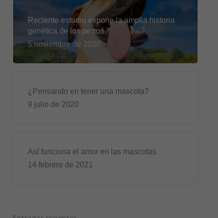
Reciente estudio expone la amplia historia
genética de los perros
5 noviembre de 2020
¿Pensando en tener una mascota?
9 julio de 2020
Así funciona el amor en las mascotas
14 febrero de 2021
Entradas recientes