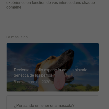
expérience en fonction de vos intérêts dans chaque
domaine.
Lo más leido
Reciente estudio expone la amplia historia
genética de los perros
5 noviembre de 2020
¿Pensando en tener una mascota?