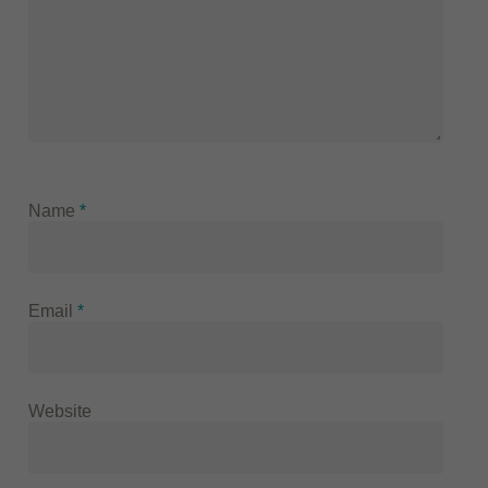
Name
*
Email
*
Website