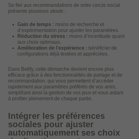
Se fier aux recommandations de votre cercle social
présente plusieurs atouts :
Gain de temps :
moins de recherche et
d’expérimentation pour ajuster les paramètres.
Réduction du stress :
moins d’incertitude quant
aux choix optimaux.
Amélioration de l’expérience :
bénéficier de
configurations déjà testées et appréciées.
Dans Betify, cette démarche devient encore plus
efficace grâce à des fonctionnalités de partage et de
recommandation, qui vous permettent d’accéder
rapidement aux paramètres préférés de vos amis,
simplifiant ainsi la gestion de vos jeux et vous aidant
à profiter pleinement de chaque partie.
Intégrer les préférences
sociales pour ajuster
automatiquement ses choix