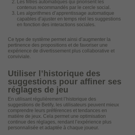
Les filtres automatiques qui priorisent les
contenus recommandés par le cercle social.
Les algorithmes d’apprentissage automatique
capables d’ajuster en temps réel les suggestions
en fonction des interactions sociales.
Ce type de système permet ainsi d’augmenter la
pertinence des propositions et de favoriser une
expérience de divertissement plus collaborative et
conviviale.
Utiliser l’historique des
suggestions pour affiner ses
réglages de jeu
En utilisant régulièrement l’historique des
suggestions de Betify, les utilisateurs peuvent mieux
comprendre leurs préférences et tendances en
matière de jeux. Cela permet une optimisation
continue des réglages, rendant l’expérience plus
personnalisée et adaptée à chaque joueur.