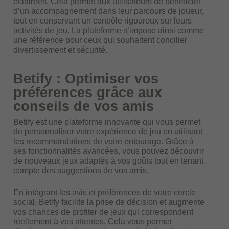
éclairées. Cela permet aux utilisateurs de bénéficier
d’un accompagnement dans leur parcours de joueur,
tout en conservant un contrôle rigoureux sur leurs
activités de jeu. La plateforme s’impose ainsi comme
une référence pour ceux qui souhaitent concilier
divertissement et sécurité.
Betify : Optimiser vos
préférences grâce aux
conseils de vos amis
Betify est une plateforme innovante qui vous permet
de personnaliser votre expérience de jeu en utilisant
les recommandations de votre entourage. Grâce à
ses fonctionnalités avancées, vous pouvez découvrir
de nouveaux jeux adaptés à vos goûts tout en tenant
compte des suggestions de vos amis.
En intégrant les avis et préférences de votre cercle
social, Betify facilite la prise de décision et augmente
vos chances de profiter de jeux qui correspondent
réellement à vos attentes. Cela vous permet