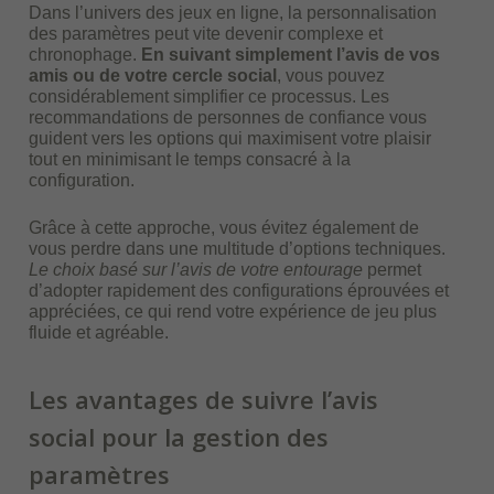
Dans l’univers des jeux en ligne, la personnalisation
des paramètres peut vite devenir complexe et
chronophage.
En suivant simplement l’avis de vos
amis ou de votre cercle social
, vous pouvez
considérablement simplifier ce processus. Les
recommandations de personnes de confiance vous
guident vers les options qui maximisent votre plaisir
tout en minimisant le temps consacré à la
configuration.
Grâce à cette approche, vous évitez également de
vous perdre dans une multitude d’options techniques.
Le choix basé sur l’avis de votre entourage
permet
d’adopter rapidement des configurations éprouvées et
appréciées, ce qui rend votre expérience de jeu plus
fluide et agréable.
Les avantages de suivre l’avis
social pour la gestion des
paramètres