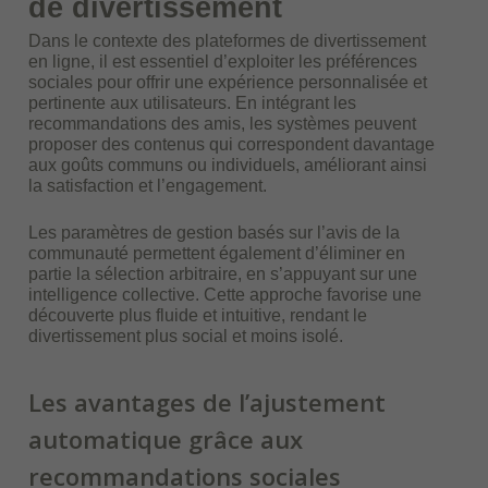
de divertissement
Dans le contexte des plateformes de divertissement
en ligne, il est essentiel d’exploiter les préférences
sociales pour offrir une expérience personnalisée et
pertinente aux utilisateurs. En intégrant les
recommandations des amis, les systèmes peuvent
proposer des contenus qui correspondent davantage
aux goûts communs ou individuels, améliorant ainsi
la satisfaction et l’engagement.
Les paramètres de gestion basés sur l’avis de la
communauté permettent également d’éliminer en
partie la sélection arbitraire, en s’appuyant sur une
intelligence collective. Cette approche favorise une
découverte plus fluide et intuitive, rendant le
divertissement plus social et moins isolé.
Les avantages de l’ajustement
automatique grâce aux
recommandations sociales