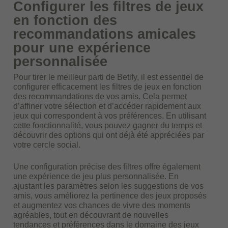
Configurer les filtres de jeux
en fonction des
recommandations amicales
pour une expérience
personnalisée
Pour tirer le meilleur parti de Betify, il est essentiel de
configurer efficacement les filtres de jeux en fonction
des recommandations de vos amis. Cela permet
d’affiner votre sélection et d’accéder rapidement aux
jeux qui correspondent à vos préférences. En utilisant
cette fonctionnalité, vous pouvez gagner du temps et
découvrir des options qui ont déjà été appréciées par
votre cercle social.
Une configuration précise des filtres offre également
une expérience de jeu plus personnalisée. En
ajustant les paramètres selon les suggestions de vos
amis, vous améliorez la pertinence des jeux proposés
et augmentez vos chances de vivre des moments
agréables, tout en découvrant de nouvelles
tendances et préférences dans le domaine des jeux