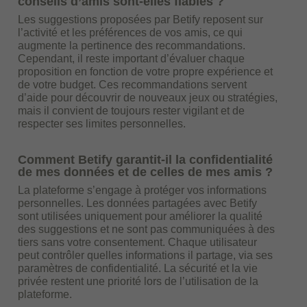
conseils d’amis sont-elles fiables ?
Les suggestions proposées par Betify reposent sur
l’activité et les préférences de vos amis, ce qui
augmente la pertinence des recommandations.
Cependant, il reste important d’évaluer chaque
proposition en fonction de votre propre expérience et
de votre budget. Ces recommandations servent
d’aide pour découvrir de nouveaux jeux ou stratégies,
mais il convient de toujours rester vigilant et de
respecter ses limites personnelles.
Comment Betify garantit-il la confidentialité
de mes données et de celles de mes amis ?
La plateforme s’engage à protéger vos informations
personnelles. Les données partagées avec Betify
sont utilisées uniquement pour améliorer la qualité
des suggestions et ne sont pas communiquées à des
tiers sans votre consentement. Chaque utilisateur
peut contrôler quelles informations il partage, via ses
paramètres de confidentialité. La sécurité et la vie
privée restent une priorité lors de l’utilisation de la
plateforme.