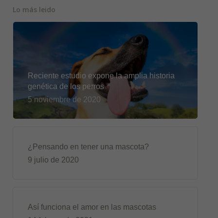
Lo más leido
Reciente estudio expone la amplia historia
genética de los perros
5 noviembre de 2020
¿Pensando en tener una mascota?
9 julio de 2020
Así funciona el amor en las mascotas