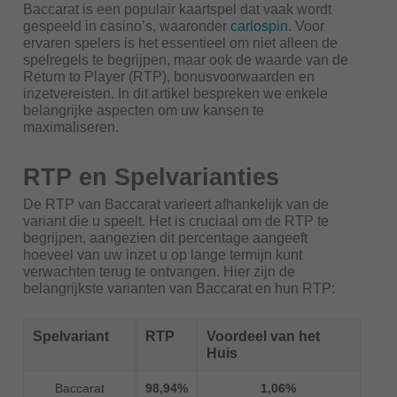
Baccarat is een populair kaartspel dat vaak wordt
gespeeld in casino’s, waaronder
carlospin
. Voor
ervaren spelers is het essentieel om niet alleen de
spelregels te begrijpen, maar ook de waarde van de
Return to Player (RTP), bonusvoorwaarden en
inzetvereisten. In dit artikel bespreken we enkele
belangrijke aspecten om uw kansen te
maximaliseren.
RTP en Spelvarianties
De RTP van Baccarat varieert afhankelijk van de
variant die u speelt. Het is cruciaal om de RTP te
begrijpen, aangezien dit percentage aangeeft
hoeveel van uw inzet u op lange termijn kunt
verwachten terug te ontvangen. Hier zijn de
belangrijkste varianten van Baccarat en hun RTP:
Spelvariant
RTP
Voordeel van het
Huis
Baccarat
98,94%
1,06%