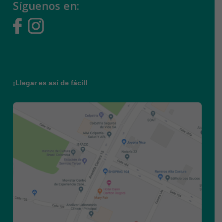
Síguenos en:
¡Llegar es así de fácil!