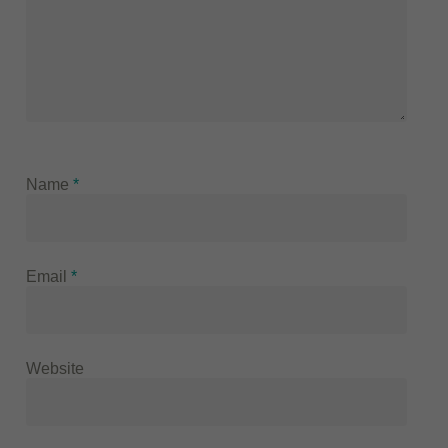
Name
*
Email
*
Website