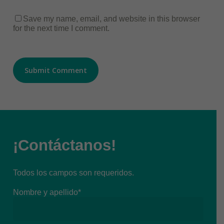
Save my name, email, and website in this browser
for the next time I comment.
¡Contáctanos!
Todos los campos son requeridos.
Nombre y apellido*