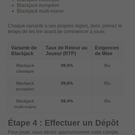
Blackjack européen
Blackjack multi-mains
Chaque variante a ses propres règles, donc prenez le
temps de les lire avant de commencer à jouer.
Variante de
Taux de Retour au
Exigences
Blackjack
Joueur (RTP)
de Mise
Blackjack
99,5%
35x
classique
Blackjack
99,6%
35x
européen
Blackjack
99,4%
35x
multi-mains
Étape 4 : Effectuer un Dépôt
Pour jouer, vous devez approvisionner votre compte.