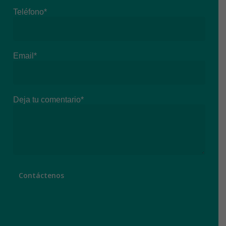
Teléfono*
Email*
Deja tu comentario*