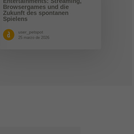
Entertainments: Streaming,
Browsergames und die
Zukunft des spontanen
Spielens
user_petspot
25 marzo de 2026