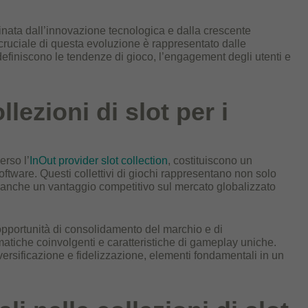
inata dall’innovazione tecnologica e dalla crescente
cruciale di questa evoluzione è rappresentato dalle
he definiscono le tendenze di gioco, l’engagement degli utenti e
lezioni di slot per i
erso l’
InOut provider slot collection
, costituiscono un
software. Questi collettivi di giochi rappresentano non solo
a anche un vantaggio competitivo sul mercato globalizzato
n’opportunità di consolidamento del marchio e di
matiche coinvolgenti e caratteristiche di gameplay uniche.
versificazione e fidelizzazione, elementi fondamentali in un