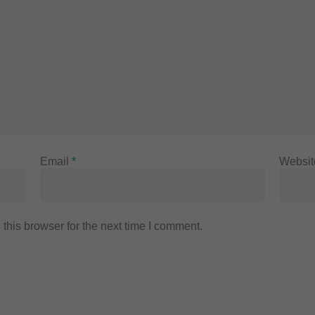
Email
*
Websit
this browser for the next time I comment.