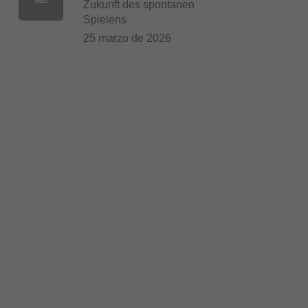
Zukunft des spontanen
Spielens
25 marzo de 2026