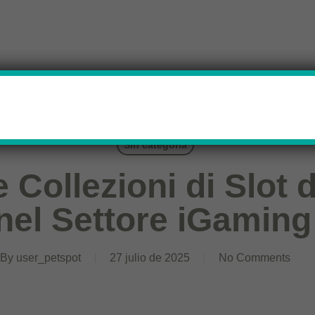
Sin categoría
e Collezioni di Slot d
nel Settore iGaming
By
user_petspot
27 julio de 2025
No Comments