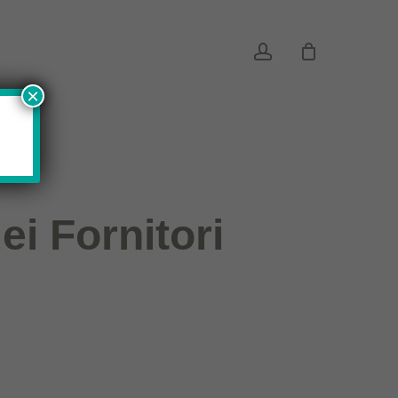
account
×
ei Fornitori