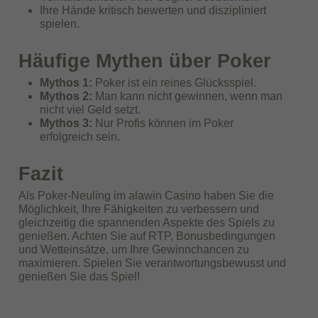
Ihre Hände kritisch bewerten und diszipliniert
spielen.
Häufige Mythen über Poker
Mythos 1:
Poker ist ein reines Glücksspiel.
Mythos 2:
Man kann nicht gewinnen, wenn man
nicht viel Geld setzt.
Mythos 3:
Nur Profis können im Poker
erfolgreich sein.
Fazit
Als Poker-Neuling im alawin Casino haben Sie die
Möglichkeit, Ihre Fähigkeiten zu verbessern und
gleichzeitig die spannenden Aspekte des Spiels zu
genießen. Achten Sie auf RTP, Bonusbedingungen
und Wetteinsätze, um Ihre Gewinnchancen zu
maximieren. Spielen Sie verantwortungsbewusst und
genießen Sie das Spiel!