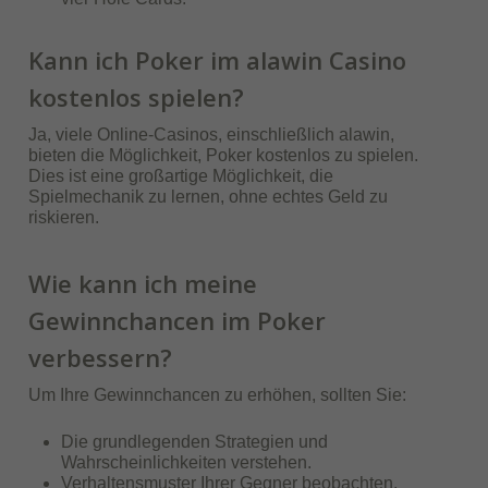
Kann ich Poker im alawin Casino
kostenlos spielen?
Ja, viele Online-Casinos, einschließlich alawin,
bieten die Möglichkeit, Poker kostenlos zu spielen.
Dies ist eine großartige Möglichkeit, die
Spielmechanik zu lernen, ohne echtes Geld zu
riskieren.
Wie kann ich meine
Gewinnchancen im Poker
verbessern?
Um Ihre Gewinnchancen zu erhöhen, sollten Sie:
Die grundlegenden Strategien und
Wahrscheinlichkeiten verstehen.
Verhaltensmuster Ihrer Gegner beobachten.