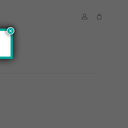
account
×