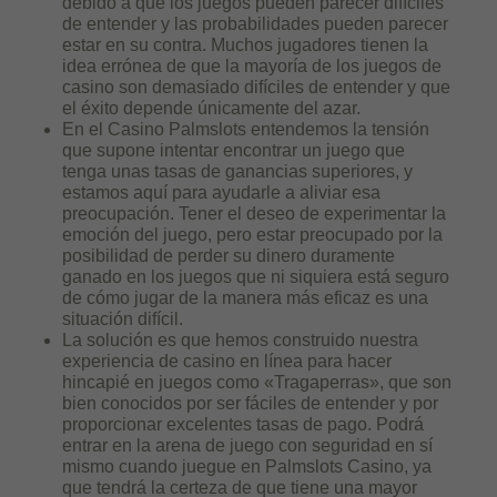
debido a que los juegos pueden parecer difíciles
de entender y las probabilidades pueden parecer
estar en su contra. Muchos jugadores tienen la
idea errónea de que la mayoría de los juegos de
casino son demasiado difíciles de entender y que
el éxito depende únicamente del azar.
En el Casino Palmslots entendemos la tensión
que supone intentar encontrar un juego que
tenga unas tasas de ganancias superiores, y
estamos aquí para ayudarle a aliviar esa
preocupación. Tener el deseo de experimentar la
emoción del juego, pero estar preocupado por la
posibilidad de perder su dinero duramente
ganado en los juegos que ni siquiera está seguro
de cómo jugar de la manera más eficaz es una
situación difícil.
La solución es que hemos construido nuestra
experiencia de casino en línea para hacer
hincapié en juegos como «Tragaperras», que son
bien conocidos por ser fáciles de entender y por
proporcionar excelentes tasas de pago. Podrá
entrar en la arena de juego con seguridad en sí
mismo cuando juegue en Palmslots Casino, ya
que tendrá la certeza de que tiene una mayor