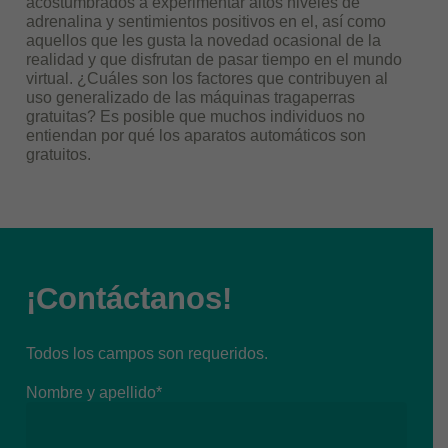
acostumbrados a experimentar altos niveles de
adrenalina y sentimientos positivos en el, así como
aquellos que les gusta la novedad ocasional de la
realidad y que disfrutan de pasar tiempo en el mundo
virtual. ¿Cuáles son los factores que contribuyen al
uso generalizado de las máquinas tragaperras
gratuitas? Es posible que muchos individuos no
entiendan por qué los aparatos automáticos son
gratuitos.
¡Contáctanos!
Todos los campos son requeridos.
Nombre y apellido*