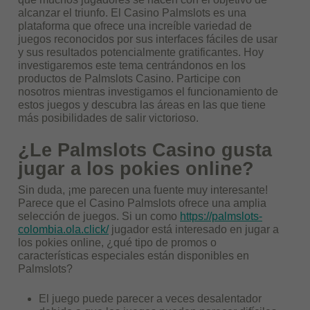
alcanzar el triunfo. El Casino Palmslots es una
plataforma que ofrece una increíble variedad de
juegos reconocidos por sus interfaces fáciles de usar
y sus resultados potencialmente gratificantes. Hoy
investigaremos este tema centrándonos en los
productos de Palmslots Casino. Participe con
nosotros mientras investigamos el funcionamiento de
estos juegos y descubra las áreas en las que tiene
más posibilidades de salir victorioso.
¿Le Palmslots Casino gusta
jugar a los pokies online?
Sin duda, ¡me parecen una fuente muy interesante!
Parece que el Casino Palmslots ofrece una amplia
selección de juegos. Si un como
https://palmslots-
colombia.ola.click/
jugador está interesado en jugar a
los pokies online, ¿qué tipo de promos o
características especiales están disponibles en
Palmslots?
El juego puede parecer a veces desalentador