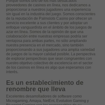
Porque somos uno de los más destacados
proveedores de casinos en línea, nos dedicamos a
proporcionar a nuestros jugadores una experiencia
sin igual en la industria del juego. Somos conscientes
de la reputación de Palmslots Casino por ofrecer un
servicio excelente a sus clientes y por adoptar un
enfoque vanguardista en el ámbito de los juegos de
azar en línea. Somos de la opinión de que una
colaboración entre nuestras empresas podría ser
ventajosa para ambas partes, no sólo ampliando
nuestra presencia en el mercado, sino también
proporcionando a sus jugadores una amplia variedad
de juegos de la mayor calidad posible. La perspectiva
de explorar perspectivas que sean congruentes con
nuestro objetivo colectivo de excelencia en el sector
de los casinos en línea es algo que esperamos con
interés.
Es un establecimiento de
renombre que lleva
Excelentes desarrolladores de software como
Microgaming, Amaya, NetEnt, Evolution Gaming y