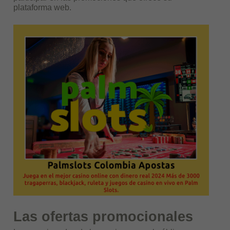
plataforma web.
Las ofertas promocionales